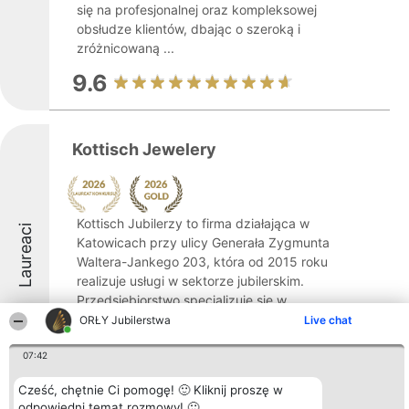
się na profesjonalnej oraz kompleksowej
obsłudze klientów, dbając o szeroką i
zróżnicowaną ...
9.6
Kottisch Jewelery
Kottisch Jubilerzy to firma działająca w
Laureaci
Katowicach przy ulicy Generała Zygmunta
Waltera-Jankego 203, która od 2015 roku
realizuje usługi w sektorze jubilerskim.
Przedsiębiorstwo specjalizuje się w
projektowaniu oraz sprzedaży biżuterii
ORŁY Jubilerstwa
Live chat
wykonanej ...
07:42
9.7
Cześć, chętnie Ci pomogę! 🙂 Kliknij proszę w
odpowiedni temat rozmowy! 🙂