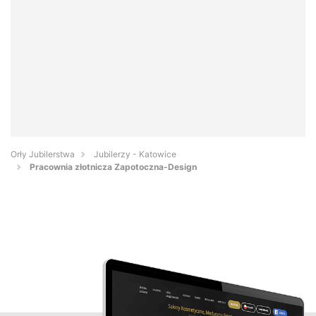
Orły Jubilerstwa
Jubilerzy - Katowice
Pracownia złotnicza Zapotoczna-Design