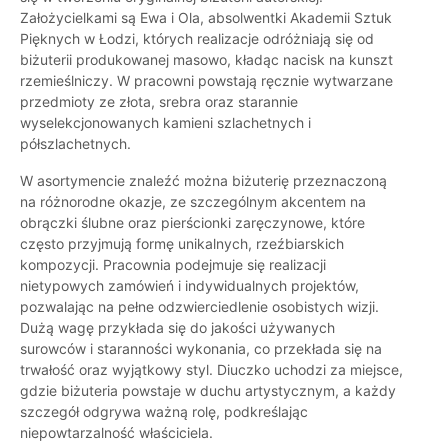
Założycielkami są Ewa i Ola, absolwentki Akademii Sztuk
Pięknych w Łodzi, których realizacje odróżniają się od
biżuterii produkowanej masowo, kładąc nacisk na kunszt
rzemieślniczy. W pracowni powstają ręcznie wytwarzane
przedmioty ze złota, srebra oraz starannie
wyselekcjonowanych kamieni szlachetnych i
półszlachetnych.
W asortymencie znaleźć można biżuterię przeznaczoną
na różnorodne okazje, ze szczególnym akcentem na
obrączki ślubne oraz pierścionki zaręczynowe, które
często przyjmują formę unikalnych, rzeźbiarskich
kompozycji. Pracownia podejmuje się realizacji
nietypowych zamówień i indywidualnych projektów,
pozwalając na pełne odzwierciedlenie osobistych wizji.
Dużą wagę przykłada się do jakości używanych
surowców i staranności wykonania, co przekłada się na
trwałość oraz wyjątkowy styl. Diuczko uchodzi za miejsce,
gdzie biżuteria powstaje w duchu artystycznym, a każdy
szczegół odgrywa ważną rolę, podkreślając
niepowtarzalność właściciela.