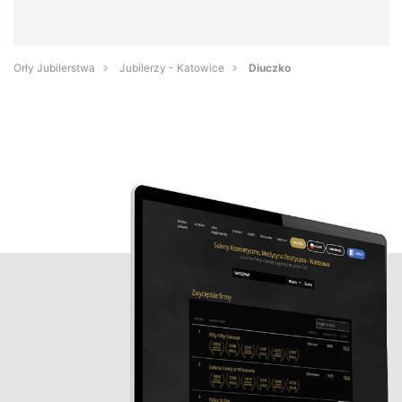
Orły Jubilerstwa
Jubilerzy - Katowice
Diuczko