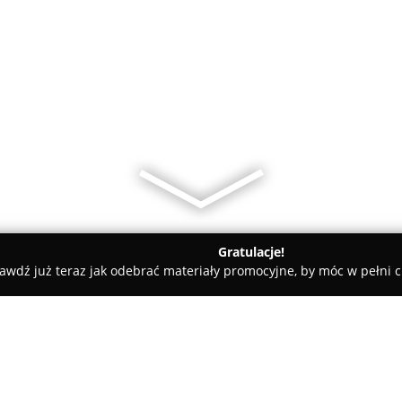
Gratulacje!
awdź już teraz jak odebrać materiały promocyjne, by móc w pełni c
nia Złotniczo-Jubilerska Adam Wawrzonkowski