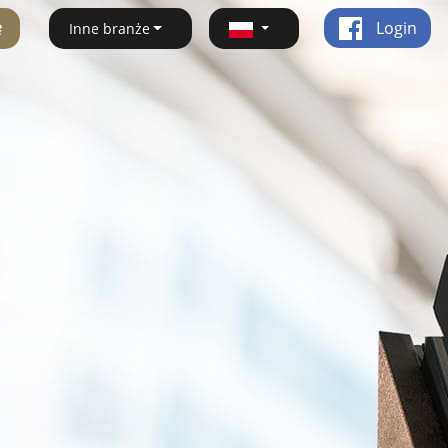
ę
Login
Inne branże