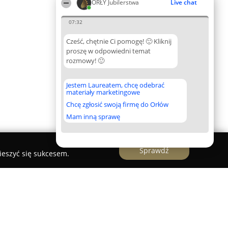
ORŁY Jubilerstwa
Live chat
07:32
Cześć, chętnie Ci pomogę! 🙂 Kliknij
proszę w odpowiedni temat
rozmowy! 🙂
Jestem Laureatem, chcę odebrać
materiały marketingowe
Chcę zgłosić swoją firmę do Orłów
Mam inną sprawę
Sprawdź
ieszyć się sukcesem.