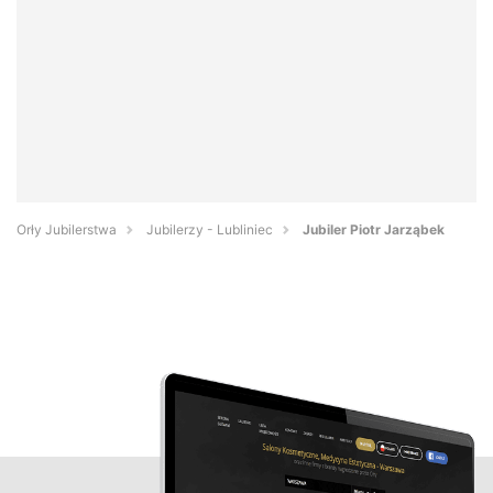
Orły Jubilerstwa
Jubilerzy - Lubliniec
Jubiler Piotr Jarząbek