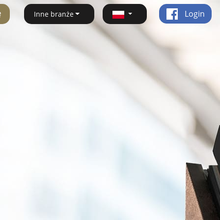
ę
Login
Inne branże