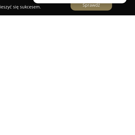
Sprawdź
ieszyć się sukcesem.
z Polski o tradycjach sięgających 1981 roku,
inna firma. Przedsiębiorstwo stopniowo
 zdobywając pozycję jednego z liderów branży
S obejmuje ponad 200 salonów działających w
cji, w tym prestiżowy butik zlokalizowany w
pówkach 29.
norodnych kolekcjach biżuterii wykonanej ze złota
enty, brylanty, perły i inne szlachetne kamienie.
ojektami oraz szerokim wyborem linii, do których
ska, Midnight czy La Prima, łączące tradycyjną