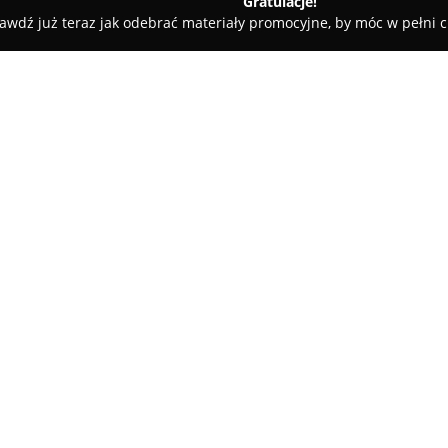
Gratulacje!
awdź już teraz jak odebrać materiały promocyjne, by móc w pełni c
O firmie:
YES
to uznana marka jubilerska 
założona w Poznaniu jako rodz
rozszerzało swoją działalność,
biżuteryjnej. Obecnie sieć YE
Pokaż więcej >>
Polsce, Czechach oraz na Słowa
centrum Zakopanego, przy Kru
Oferta firmy skupia się na róż
i srebra, uwzględniających diam
YES wyróżnia się autorskimi pr
należą m.in. kolekcje Wiktoriań