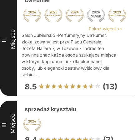
Da'Fumer
Pokaż więcej >>
Miejsce
Salon Jubilersko -Perfumeryjny Da'Fumer,
II
zlokalizowany jest przy Placu Generała
Józefa Hallera 7, w Tczewie - i adres ten
powinna znać każda osoba szukająca miejsca
w którym kupi upominek dla ukochanej
osoby, lub elegancki zestaw wyjściowy dla
siebie. ...
8.5
(13)
sprzedaż kryształu
Miejsce
III