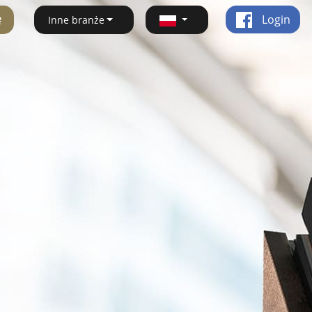
ę
Login
Inne branże