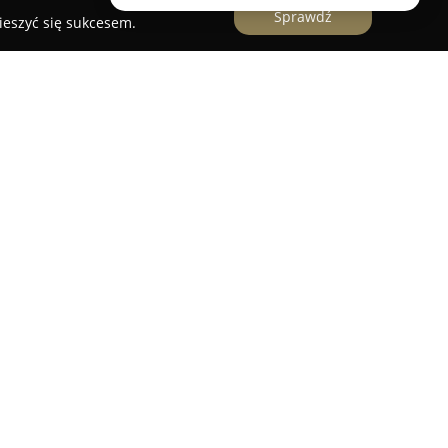
Sprawdź
ieszyć się sukcesem.
yni działa
Sklep Jubilerski Ludwik Bocoń
, który
ód lokalnych klientów. Oferta obejmuje szeroki
onanych zarówno ze złota, jak i srebra. W
ozmaite pierścionki, obrączki, naszyjniki,
ch wiele ozdobiono cyrkoniami. Oprócz sprzedaży
y również wyroby na indywidualne zamówienie,
 projektów i potrzeb klientów.
dwik Bocoń oferuje profesjonalne naprawy,
ugi grawerowania, co umożliwia zarówno
 i jej personalizację. Przedsiębiorstwo zapewnia