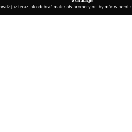
Gratulacje!
awdź już teraz jak odebrać materiały promocyjne, by móc w pełni c
ilerski Ludwik Bocoń
O firmie:
Przy ulicy Wielkokackiej 6 w Gd
cieszy się dużym uznaniem wśr
wybór wyrobów jubilerskich wyk
asortymencie prezentowane są r
Pokaż więcej >>
kolczyki i bransoletki, z który
gotowej biżuterii, firma tworz
dostosowując się do osobistych
Dodatkowo, Sklep Jubilerski Lu
renowację oraz precyzyjne usł
zachowanie uroku biżuterii, jak