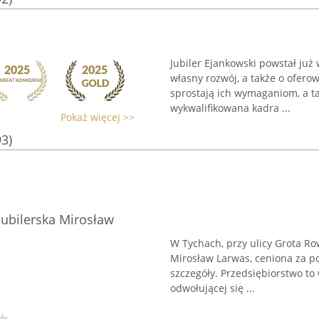
Jubiler Ejankowski powstał już
własny rozwój, a także o ofero
sprostają ich wymaganiom, a t
wykwalifikowana kadra ...
Pokaż więcej >>
93)
 Jubilerska Mirosław
W Tychach, przy ulicy Grota Row
Mirosław Larwas, ceniona za poł
szczegóły. Przedsiębiorstwo to
odwołującej się ...