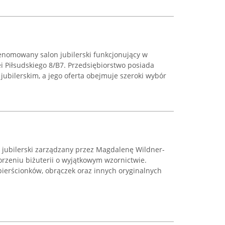
renomowany salon jubilerski funkcjonujący w
ei Piłsudskiego 8/B7. Przedsiębiorstwo posiada
ubilerskim, a jego oferta obejmuje szeroki wybór
t jubilerski zarządzany przez Magdalenę Wildner-
worzeniu biżuterii o wyjątkowym wzornictwie.
pierścionków, obrączek oraz innych oryginalnych