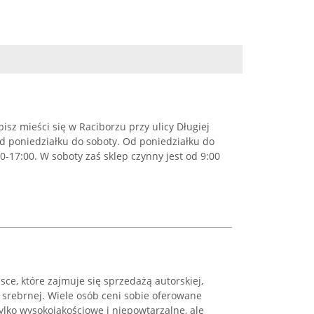
pisz mieści się w Raciborzu przy ulicy Długiej
 od poniedziałku do soboty. Od poniedziałku do
00-17:00. W soboty zaś sklep czynny jest od 9:00
sce, które zajmuje się sprzedażą autorskiej,
az srebrnej. Wiele osób ceni sobie oferowane
tylko wysokojakościowe i niepowtarzalne, ale