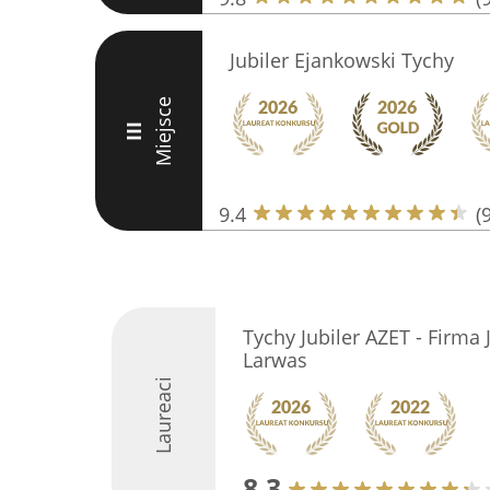
Jubiler Ejankowski Tychy
Miejsce
III
9.4
(
Tychy Jubiler AZET - Firma
Larwas
Laureaci
8.3