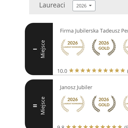
Laureaci
2026
Firma Jubilerska Tadeusz Per
Miejsce
I
10.0
Janosz Jubiler
Miejsce
II
9.8
(