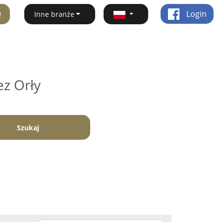
ę
Login
Inne branże
ez Orły
Szukaj