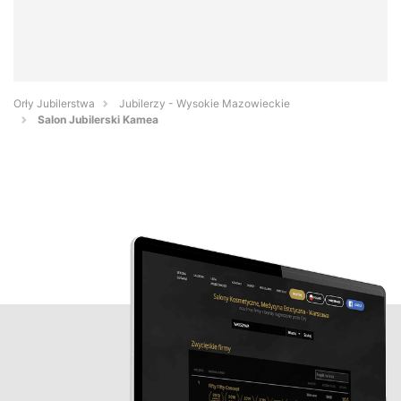
Orły Jubilerstwa
Jubilerzy - Wysokie Mazowieckie
Salon Jubilerski Kamea