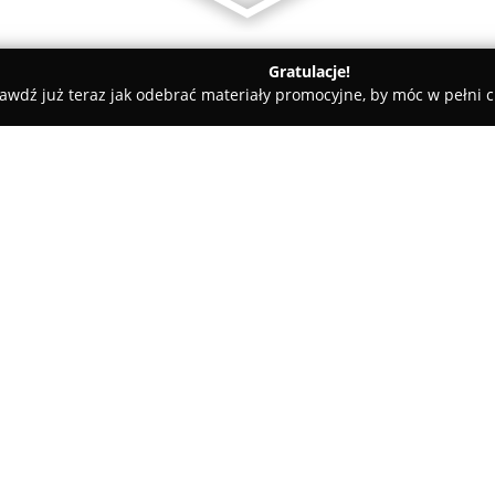
Gratulacje!
awdź już teraz jak odebrać materiały promocyjne, by móc w pełni c
r Słojewski
O firmie:
Jubiler Słojewski
, z siedzibą p
pracownia jubilerska, w której 
złotnictwa. Firma koncentruje 
czemu powstają oryginalne pier
Pokaż więcej >>
kolczyki, dopasowane do oczekiw
wykonywana ręcznie z najwyższ
niepowtarzalność oraz możliwoś