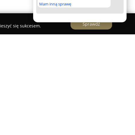
Mam inną sprawę
Sprawdź
ieszyć się sukcesem.
rzy ulicy Antalla 5 w Warszawie, to uznana
tradycja łączy się z nowoczesnością w dziedzinie
się na realizacji indywidualnych zamówień, dzięki
ścionki zaręczynowe, bransoletki, naszyjniki oraz
ań klienta. Każda sztuka biżuterii jest
ą dbałością o szczegóły, gwarantując
ć wyrażenia osobistego stylu właściciela.