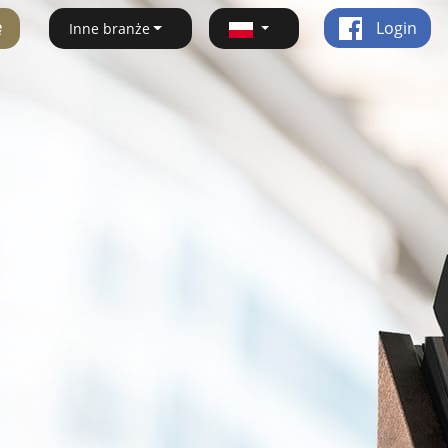
ę
Login
Inne branże