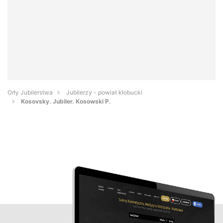
Orły Jubilerstwa
Jubilerzy - powiat kłobucki
Kosovsky. Jubiler. Kosowski P.