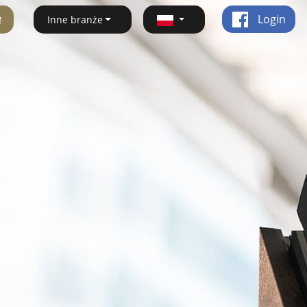
ę
Login
Inne branże