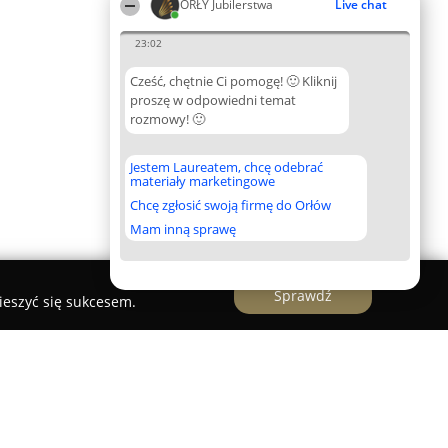
ORŁY Jubilerstwa
Live chat
23:02
Cześć, chętnie Ci pomogę! 🙂 Kliknij
proszę w odpowiedni temat
rozmowy! 🙂
Jestem Laureatem, chcę odebrać
materiały marketingowe
Chcę zgłosić swoją firmę do Orłów
Mam inną sprawę
Sprawdź
ieszyć się sukcesem.