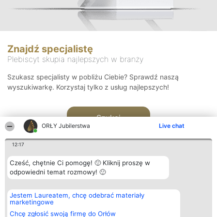
Znajdź specjalistę
Plebiscyt skupia najlepszych w branży
Szukasz specjalisty w pobliżu Ciebie? Sprawdź naszą
wyszukiwarkę. Korzystaj tylko z usług najlepszych!
Szukaj
ORŁY Jubilerstwa
Live chat
12:17
Cześć, chętnie Ci pomogę! 🙂 Kliknij proszę w
odpowiedni temat rozmowy! 🙂
Organizator plebiscytu
Plebiscyt
Kontakt
Jestem Laureatem, chcę odebrać materiały
Bright Side Solutions sp. z o.
Laureaci
Kontakt
marketingowe
o. sp. k.
Lista
ul. Ruska 22
wszystkich
Chcę zgłosić swoją firmę do Orłów