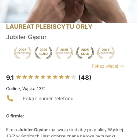
LAUREAT PLEBISCYTU ORŁY
Jubiler Gąsior
Pokaż więcej >>
9.1
(48)
Gorlice, Wąska 13/2
Pokaż numer telefonu
O firmie:
Firma
Jubiler Gąsior
ma swoją siedzibę przy ulicy Wąskiej
13/2 w Gorlicach i jest dobrze znana na lokalnym rynku