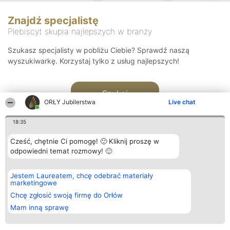
Znajdź specjalistę
Plebiscyt skupia najlepszych w branży
Szukasz specjalisty w pobliżu Ciebie? Sprawdź naszą
wyszukiwarkę. Korzystaj tylko z usług najlepszych!
Szukaj
ORŁY Jubilerstwa
Live chat
18:35
Cześć, chętnie Ci pomogę! 🙂 Kliknij proszę w
odpowiedni temat rozmowy! 🙂
Organizator plebiscytu
Plebiscyt
Kontakt
Jestem Laureatem, chcę odebrać materiały
Bright Side Solutions sp. z o.
Laureaci
Kontakt
marketingowe
o. sp. k.
Lista
ul. Ruska 22
wszystkich
Chcę zgłosić swoją firmę do Orłów
Wrocław 50-079
Laureatów
Mam inną sprawę
KRS 0000749100 | Regon
Zasady
381313360 | NIP 8943132676
Regulamin
+48 508 492 400
Polityka