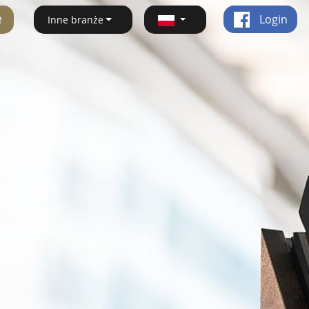
ę
Login
Inne branże