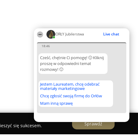
ORŁY Jubilerstwa
Live chat
18:46
Cześć, chętnie Ci pomogę! 🙂 Kliknij
proszę w odpowiedni temat
rozmowy! 🙂
Jestem Laureatem, chcę odebrać
materiały marketingowe
Chcę zgłosić swoją firmę do Orłów
Mam inną sprawę
Sprawdź
ieszyć się sukcesem.