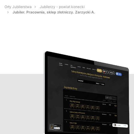
Orły Jubilerstwa
Jubilerzy - powiat konecki
Jubiler. Pracownia, sklep złotniczy. Zarzycki A.