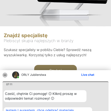
Znajdź specjalistę
Plebiscyt skupia najlepszych w branży
Szukasz specjalisty w pobliżu Ciebie? Sprawdź naszą
wyszukiwarkę. Korzystaj tylko z usług najlepszych!
Szukaj
ORŁY Jubilerstwa
Live chat
07:11
Cześć, chętnie Ci pomogę! 🙂 Kliknij proszę w
odpowiedni temat rozmowy! 🙂
Organizator plebiscytu
Plebiscyt
Kontakt
Jestem Laureatem, chcę odebrać materiały
Bright Side Solutions sp. z o.
Laureaci
Kontakt