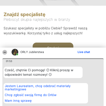
Znajdź specjalistę
Plebiscyt skupia najlepszych w branży
Szukasz specjalisty w pobliżu Ciebie? Sprawdź naszą
wyszukiwarkę. Korzystaj tylko z usług najlepszych!
Szukaj
ORŁY Jubilerstwa
Live chat
01:53
Cześć, chętnie Ci pomogę! 🙂 Kliknij proszę w
odpowiedni temat rozmowy! 🙂
Organizator plebiscytu
Plebiscyt
Kontakt
Jestem Laureatem, chcę odebrać materiały
Bright Side Solutions sp. z o.
Laureaci
Kontakt
marketingowe
o. sp. k.
Lista
ul. Ruska 22
wszystkich
Chcę zgłosić swoją firmę do Orłów
Wrocław 50-079
Laureatów
Mam inną sprawę
KRS 0000749100 | Regon
Zasady
381313360 | NIP 8943132676
Regulamin