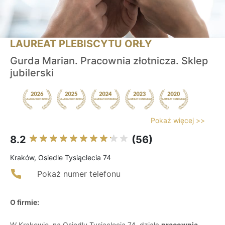
LAUREAT PLEBISCYTU ORŁY
Gurda Marian. Pracownia złotnicza. Sklep
jubilerski
Pokaż więcej >>
8.2
(56)
Kraków, Osiedle Tysiąclecia 74
Pokaż numer telefonu
O firmie:
W Krakowie, na Osiedlu Tysiąclecia 74, działa
pracownia