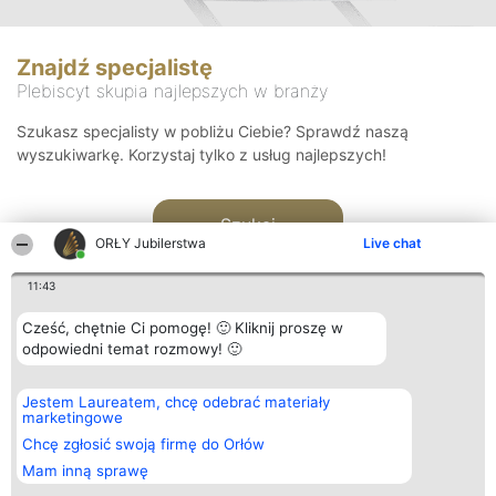
Znajdź specjalistę
Plebiscyt skupia najlepszych w branży
Szukasz specjalisty w pobliżu Ciebie? Sprawdź naszą
wyszukiwarkę. Korzystaj tylko z usług najlepszych!
Szukaj
ORŁY Jubilerstwa
Live chat
11:43
Cześć, chętnie Ci pomogę! 🙂 Kliknij proszę w
odpowiedni temat rozmowy! 🙂
Organizator plebiscytu
Plebiscyt
Kontakt
Jestem Laureatem, chcę odebrać materiały
Bright Side Solutions sp. z o.
Laureaci
Kontakt
marketingowe
o. sp. k.
Lista
ul. Ruska 22
wszystkich
Chcę zgłosić swoją firmę do Orłów
Wrocław 50-079
Laureatów
Mam inną sprawę
KRS 0000749100 | Regon
Zasady
381313360 | NIP 8943132676
Regulamin