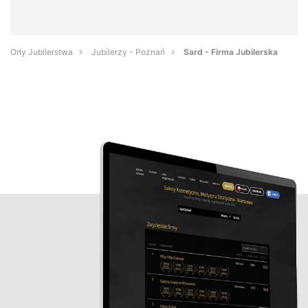
Orły Jubilerstwa
Jubilerzy - Poznań
Sard - Firma Jubilerska