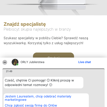
Znajdź specjalistę
Plebiscyt skupia najlepszych w branży
Szukasz specjalisty w pobliżu Ciebie? Sprawdź naszą
wyszukiwarkę. Korzystaj tylko z usług najlepszych!
Szukaj
ORŁY Jubilerstwa
Live chat
21:49
Cześć, chętnie Ci pomogę! 🙂 Kliknij proszę w
odpowiedni temat rozmowy! 🙂
Organizator plebiscytu
Plebiscyt
Kontakt
Jestem Laureatem, chcę odebrać materiały
Bright Side Solutions sp. z o.
Laureaci
Kontakt
marketingowe
o. sp. k.
Lista
ul. Ruska 22
wszystkich
Chcę zgłosić swoją firmę do Orłów