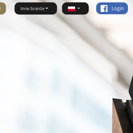
ę
Login
Inne branże