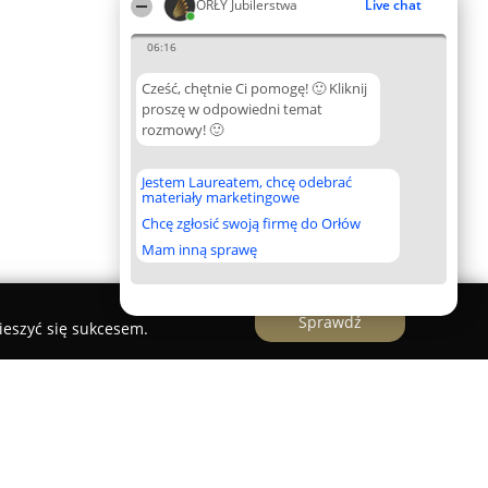
ORŁY Jubilerstwa
Live chat
06:16
Cześć, chętnie Ci pomogę! 🙂 Kliknij
proszę w odpowiedni temat
rozmowy! 🙂
Jestem Laureatem, chcę odebrać
materiały marketingowe
Chcę zgłosić swoją firmę do Orłów
Mam inną sprawę
Sprawdź
ieszyć się sukcesem.