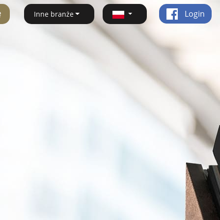
ę
Login
Inne branże