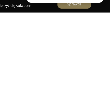
Sprawdź
ieszyć się sukcesem.
ycznego Krakowa, przy ulicy Floriańskiej 30,
wa istotną rolę w środowisku jubilerskim
tyment biżuterii. Usytuowanie w renomowanej
iż firmy oraz jej dostępność zarówno dla
ów. Przedsiębiorstwo specjalizuje się w produkcji i
ych metali oraz kamieni, skupiając się na
b na różne okazje.
 oferty Emerald są obrączki ślubne oraz
pełnią istotną funkcję w trakcie zaślubin i
oletnia obecność na rynku umożliwiła firmie