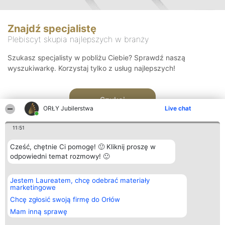
Znajdź specjalistę
Plebiscyt skupia najlepszych w branży
Szukasz specjalisty w pobliżu Ciebie? Sprawdź naszą
wyszukiwarkę. Korzystaj tylko z usług najlepszych!
Szukaj
ORŁY Jubilerstwa
Live chat
11:51
Cześć, chętnie Ci pomogę! 🙂 Kliknij proszę w
odpowiedni temat rozmowy! 🙂
Organizator plebiscytu
Plebiscyt
Kontakt
Jestem Laureatem, chcę odebrać materiały
Bright Side Solutions sp. z o.
Laureaci
Kontakt
marketingowe
o. sp. k.
Lista
ul. Ruska 22
wszystkich
Chcę zgłosić swoją firmę do Orłów
Wrocław 50-079
Laureatów
Mam inną sprawę
KRS 0000749100 | Regon
Zasady
381313360 | NIP 8943132676
Regulamin