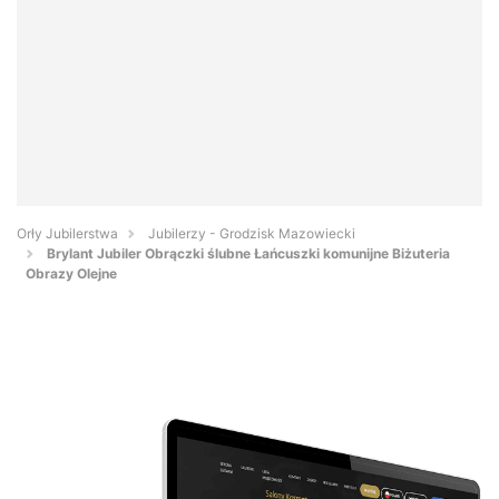
Orły Jubilerstwa
Jubilerzy - Grodzisk Mazowiecki
Brylant Jubiler Obrączki ślubne Łańcuszki komunijne Biżuteria
Obrazy Olejne