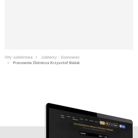
Orły Jubilerstwa
Jubilerzy - Sosnowiec
Pracownia Złotnicza Krzysztof Bialuk