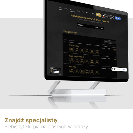
Znajdź specjalistę
Plebiscyt skupia najlepszych w branży