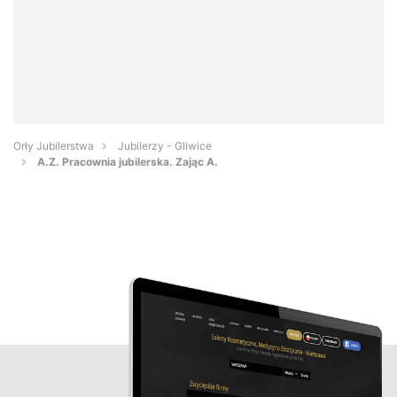
Orły Jubilerstwa
Jubilerzy - Gliwice
A.Z. Pracownia jubilerska. Zając A.