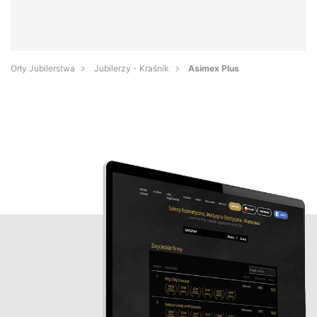
Orły Jubilerstwa
Jubilerzy - Kraśnik
Asimex Plus