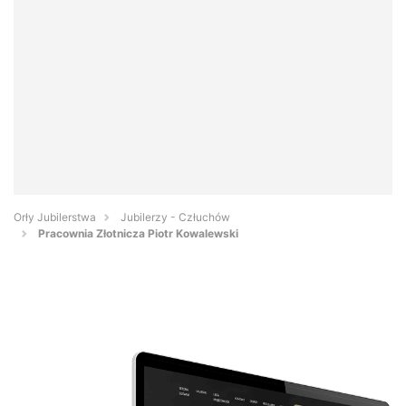
Orły Jubilerstwa
Jubilerzy - Człuchów
Pracownia Złotnicza Piotr Kowalewski