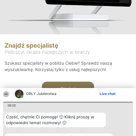
Znajdź specjalistę
Plebiscyt skupia najlepszych w branży
Szukasz specjalisty w pobliżu Ciebie? Sprawdź naszą
wyszukiwarkę. Korzystaj tylko z usług najlepszych!
Szukaj
ORŁY Jubilerstwa
Live chat
06:02
Cześć, chętnie Ci pomogę! 🙂 Kliknij proszę w
odpowiedni temat rozmowy! 🙂
Organizator plebiscytu
Plebiscyt
Kontakt