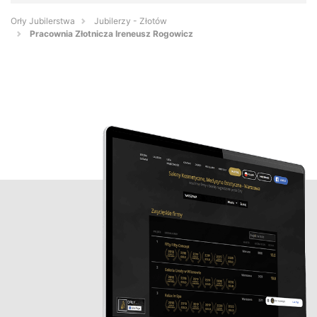
Orły Jubilerstwa
Jubilerzy - Złotów
Pracownia Złotnicza Ireneusz Rogowicz