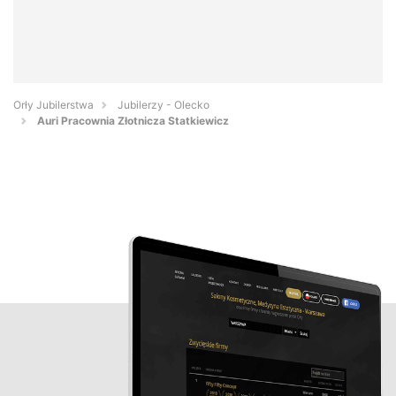
Orły Jubilerstwa
Jubilerzy - Olecko
Auri Pracownia Złotnicza Statkiewicz