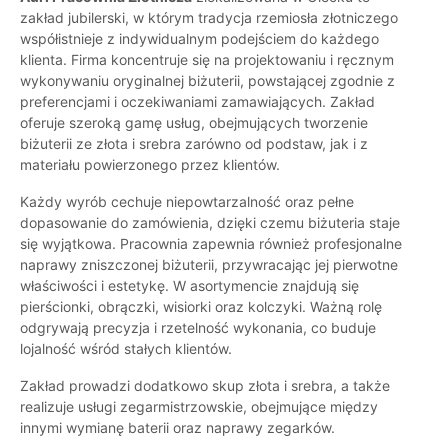
zakład jubilerski, w którym tradycja rzemiosła złotniczego
współistnieje z indywidualnym podejściem do każdego
klienta. Firma koncentruje się na projektowaniu i ręcznym
wykonywaniu oryginalnej biżuterii, powstającej zgodnie z
preferencjami i oczekiwaniami zamawiających. Zakład
oferuje szeroką gamę usług, obejmujących tworzenie
biżuterii ze złota i srebra zarówno od podstaw, jak i z
materiału powierzonego przez klientów.
Każdy wyrób cechuje niepowtarzalność oraz pełne
dopasowanie do zamówienia, dzięki czemu biżuteria staje
się wyjątkowa. Pracownia zapewnia również profesjonalne
naprawy zniszczonej biżuterii, przywracając jej pierwotne
właściwości i estetykę. W asortymencie znajdują się
pierścionki, obrączki, wisiorki oraz kolczyki. Ważną rolę
odgrywają precyzja i rzetelność wykonania, co buduje
lojalność wśród stałych klientów.
Zakład prowadzi dodatkowo skup złota i srebra, a także
realizuje usługi zegarmistrzowskie, obejmujące między
innymi wymianę baterii oraz naprawy zegarków.