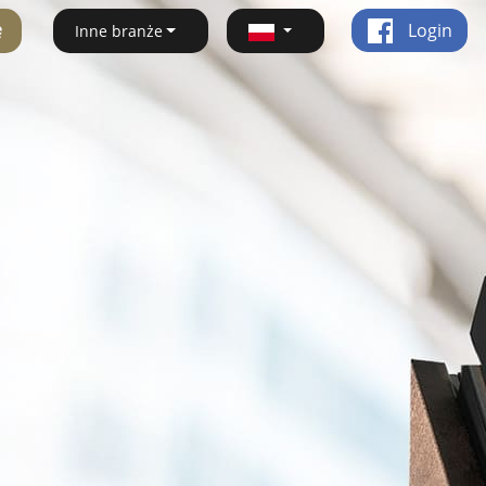
ę
Login
Inne branże