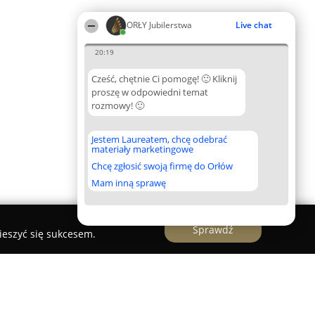
ORŁY Jubilerstwa
Live chat
20:19
Cześć, chętnie Ci pomogę! 🙂 Kliknij
proszę w odpowiedni temat
rozmowy! 🙂
Jestem Laureatem, chcę odebrać
materiały marketingowe
Chcę zgłosić swoją firmę do Orłów
Mam inną sprawę
Sprawdź
ieszyć się sukcesem.