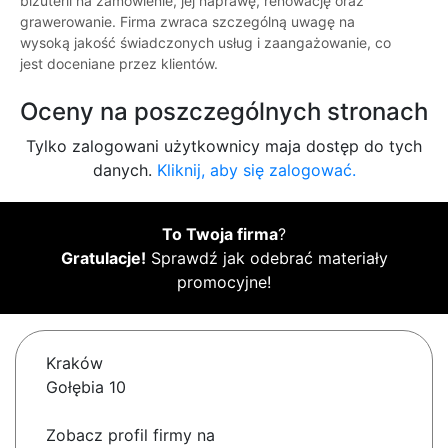
biżuterii na zamówienie, jej naprawę, renowację oraz
grawerowanie. Firma zwraca szczególną uwagę na
wysoką jakość świadczonych usług i zaangażowanie, co
jest doceniane przez klientów.
Oceny na poszczególnych stronach
Tylko zalogowani użytkownicy maja dostęp do tych
danych.
Kliknij, aby się zalogować.
To Twoja firma
?
Gratulacje!
Sprawdź jak odebrać materiały
promocyjne!
Kraków
Gołębia 10
Zobacz profil firmy na