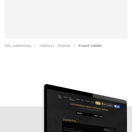
Orły Jubilerstwa
Jubilerzy - Kraków
Froart Jubiler