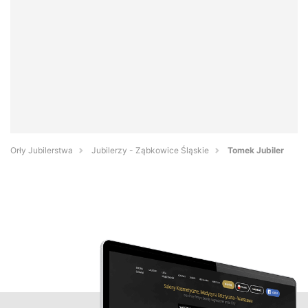
Orły Jubilerstwa
Jubilerzy - Ząbkowice Śląskie
Tomek Jubiler