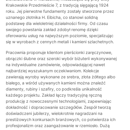
Krakowskie Przedmieście 7, z tradycją sięgającą 1924
roku. Jej pierwotne fundamenty zostały stworzone przez
uznanego złotnika H. Eibicha, co stanowi solidną
podstawę dla wieloletniej działalności firmy. Od czasu
swojego powstania zakład zdobył renomę dzięki
oferowaniu usług na najwyższym poziomie, specjalizując
się w wyrobach z cennych metali i kamieni szlachetnych.
Pracownia proponuje klientom pierścionki zaręczynowe,
obrączki ślubne oraz szeroki wybór biżuterii wykonywanej
na indywidualne zamówienie, odpowiadającej nawet
najbardziej wyszukanym oczekiwaniom. Kolekcje
zawierają wyroby wykonane ze srebra, złota żółtego albo
białego, a wśród używanych kamieni można znaleźć
diamenty, rubiny i szafiry, co podkreśla unikalność
każdego projektu. Zakład łączy tradycyjną ręczną
produkcję z nowoczesnymi technologiami, zapewniając
dokładność i dopracowanie szczegółów. Zespół tworzą
doświadczeni jubilerzy, wielokrotnie nagradzani na
prestiżowych konkursach branżowych, co potwierdza ich
profesjonalizm oraz zaangażowanie w rzemiosło. Dużą