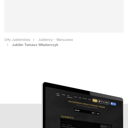
Orły Jubilerstwa
Jubilerzy - Warszawa
Jubiler Tomasz Włodarczyk