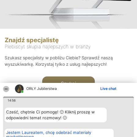
Znajdź specjalistę
Plebiscyt skupia najlepszych w branży
Szukasz specjalisty w pobliżu Ciebie? Sprawdź naszą
wyszukiwarkę. Korzystaj tylko z usług najlepszych!
Szukaj
ORŁY Jubilerstwa
Live chat
14:56
Cześć, chętnie Ci pomogę! 🙂 Kliknij proszę w
odpowiedni temat rozmowy! 🙂
Organizator plebiscytu
Plebiscyt
Kontakt
Jestem Laureatem, chcę odebrać materiały
Bright Side Solutions sp. z o.
Laureaci
Kontakt
marketingowe