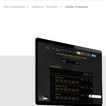
Orły Jubilerstwa
Jubilerzy - Racibórz
Jubiler Pośpiech