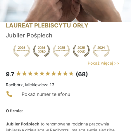
LAUREAT PLEBISCYTU ORŁY
Jubiler Pośpiech
Pokaż więcej >>
9.7
(68)
Racibórz, Mickiewicza 13
Pokaż numer telefonu
O firmie:
Jubiler Pośpiech
to renomowana rodzinna pracownia
jubilerska działająca w Raciborzu, mająca swoją siedzibę