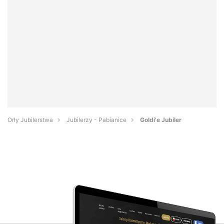
Orły Jubilerstwa
Jubilerzy - Pabianice
Goldi'e Jubiler