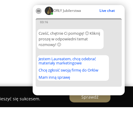
ORŁY Jubilerstwa
Live chat
03:16
Cześć, chętnie Ci pomogę! 🙂 Kliknij
proszę w odpowiedni temat
rozmowy! 🙂
Jestem Laureatem, chcę odebrać
materiały marketingowe
Chcę zgłosić swoją firmę do Orłów
Mam inną sprawę
Sprawdź
ieszyć się sukcesem.