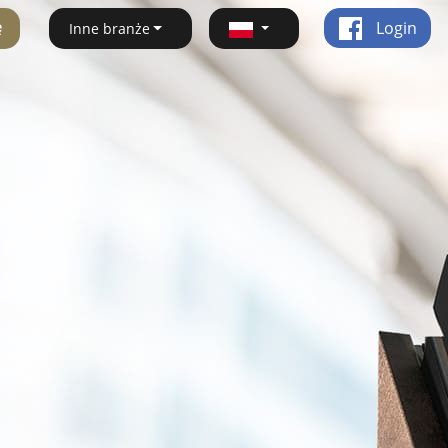
ę
Login
Inne branże