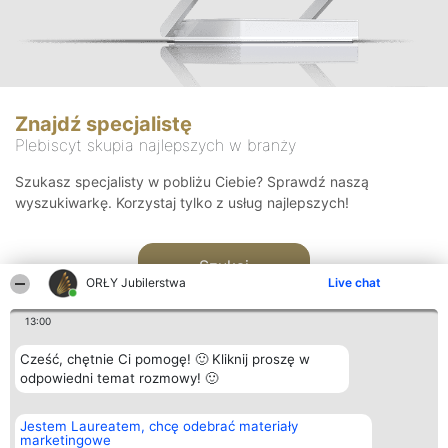
Znajdź specjalistę
Plebiscyt skupia najlepszych w branży
Szukasz specjalisty w pobliżu Ciebie? Sprawdź naszą
wyszukiwarkę. Korzystaj tylko z usług najlepszych!
Szukaj
ORŁY Jubilerstwa
Live chat
13:00
Cześć, chętnie Ci pomogę! 🙂 Kliknij proszę w
odpowiedni temat rozmowy! 🙂
Organizator plebiscytu
Plebiscyt
Kontakt
Jestem Laureatem, chcę odebrać materiały
Bright Side Solutions sp. z o.
Laureaci
Kontakt
marketingowe
o. sp. k.
Lista