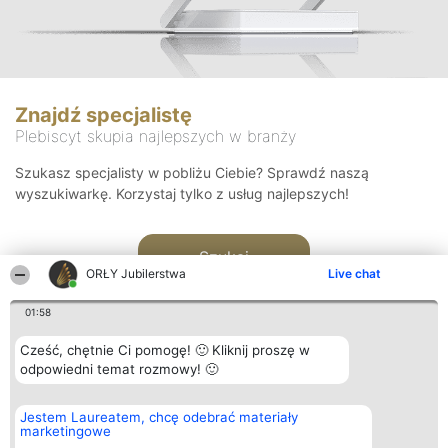
Znajdź specjalistę
Plebiscyt skupia najlepszych w branży
Szukasz specjalisty w pobliżu Ciebie? Sprawdź naszą
wyszukiwarkę. Korzystaj tylko z usług najlepszych!
Szukaj
ORŁY Jubilerstwa
Live chat
01:58
Cześć, chętnie Ci pomogę! 🙂 Kliknij proszę w
odpowiedni temat rozmowy! 🙂
Organizator plebiscytu
Plebiscyt
Kontakt
Jestem Laureatem, chcę odebrać materiały
Bright Side Solutions sp. z o.
Laureaci
Kontakt
marketingowe
o. sp. k.
Lista