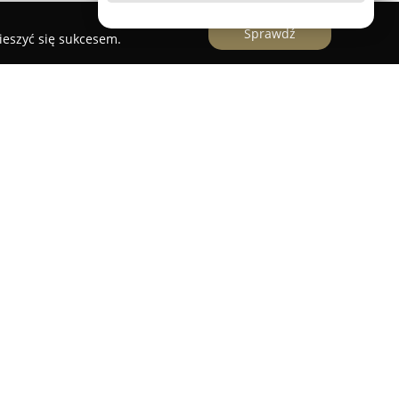
Sprawdź
ieszyć się sukcesem.
bilerską z niemal dwudziestoletnim
 na produkcji wysokiej klasy biżuterii oraz
im. Jej kolekcje powstają z myślą o celebracji
oferując produkty o ponadczasowej wartości.
ekcją diamentów, szafirów, rubinów i szmaragdów,
jakość każdego kamienia potwierdzają zarówno
 certyfikaty.
rmy należą niepowtarzalne wzory biżuterii, które
ch seriach, inspirowanych najnowszymi