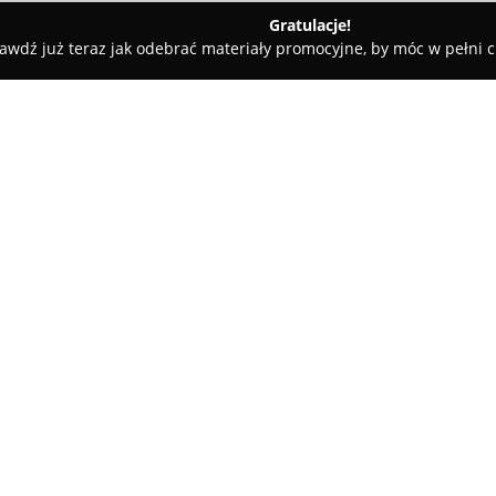
Gratulacje!
awdź już teraz jak odebrać materiały promocyjne, by móc w pełni c
Jubiler
O firmie:
WAMART
jest uznaną firmą ju
doświadczeniem, skoncentrowaną
tradycyjnym rzemiośle jubilersk
kluczowych momentów w życiu, 
Marka wyróżnia się bogatą sel
przy czym autentyczność oraz 
krajowe, jak i uznane na świecie
Do charakterystycznych cech fi
często występują w limitowany