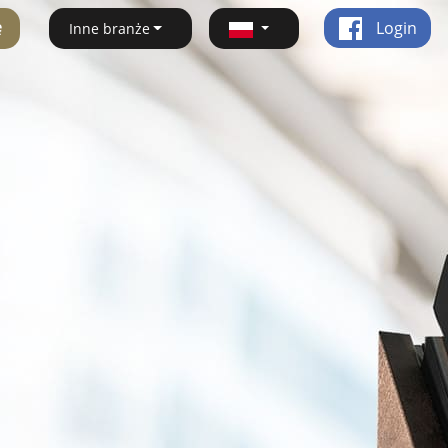
ę
Login
Inne branże