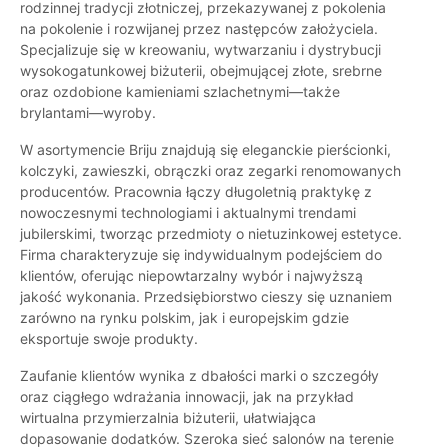
rodzinnej tradycji złotniczej, przekazywanej z pokolenia
na pokolenie i rozwijanej przez następców założyciela.
Specjalizuje się w kreowaniu, wytwarzaniu i dystrybucji
wysokogatunkowej biżuterii, obejmującej złote, srebrne
oraz ozdobione kamieniami szlachetnymi—także
brylantami—wyroby.
W asortymencie Briju znajdują się eleganckie pierścionki,
kolczyki, zawieszki, obrączki oraz zegarki renomowanych
producentów. Pracownia łączy długoletnią praktykę z
nowoczesnymi technologiami i aktualnymi trendami
jubilerskimi, tworząc przedmioty o nietuzinkowej estetyce.
Firma charakteryzuje się indywidualnym podejściem do
klientów, oferując niepowtarzalny wybór i najwyższą
jakość wykonania. Przedsiębiorstwo cieszy się uznaniem
zarówno na rynku polskim, jak i europejskim gdzie
eksportuje swoje produkty.
Zaufanie klientów wynika z dbałości marki o szczegóły
oraz ciągłego wdrażania innowacji, jak na przykład
wirtualna przymierzalnia biżuterii, ułatwiająca
dopasowanie dodatków. Szeroka sieć salonów na terenie