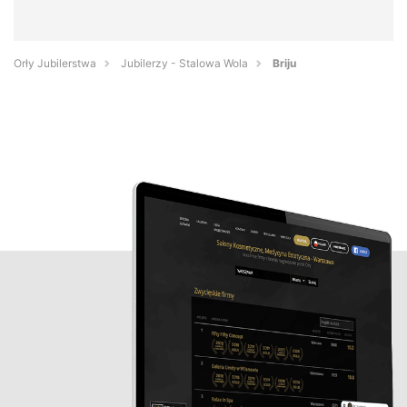
Orły Jubilerstwa
Jubilerzy - Stalowa Wola
Briju