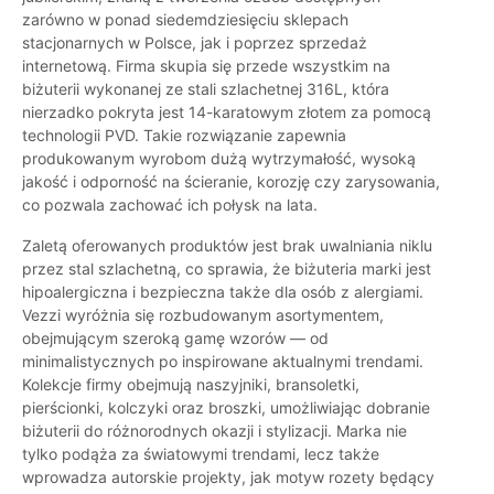
zarówno w ponad siedemdziesięciu sklepach
stacjonarnych w Polsce, jak i poprzez sprzedaż
internetową. Firma skupia się przede wszystkim na
biżuterii wykonanej ze stali szlachetnej 316L, która
nierzadko pokryta jest 14-karatowym złotem za pomocą
technologii PVD. Takie rozwiązanie zapewnia
produkowanym wyrobom dużą wytrzymałość, wysoką
jakość i odporność na ścieranie, korozję czy zarysowania,
co pozwala zachować ich połysk na lata.
Zaletą oferowanych produktów jest brak uwalniania niklu
przez stal szlachetną, co sprawia, że biżuteria marki jest
hipoalergiczna i bezpieczna także dla osób z alergiami.
Vezzi wyróżnia się rozbudowanym asortymentem,
obejmującym szeroką gamę wzorów — od
minimalistycznych po inspirowane aktualnymi trendami.
Kolekcje firmy obejmują naszyjniki, bransoletki,
pierścionki, kolczyki oraz broszki, umożliwiając dobranie
biżuterii do różnorodnych okazji i stylizacji. Marka nie
tylko podąża za światowymi trendami, lecz także
wprowadza autorskie projekty, jak motyw rozety będący