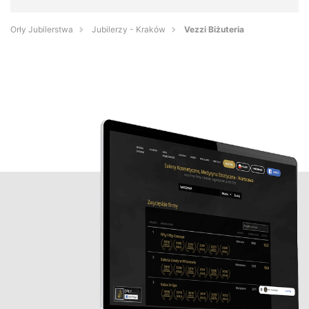
Orły Jubilerstwa
Jubilerzy - Kraków
Vezzi Biżuteria