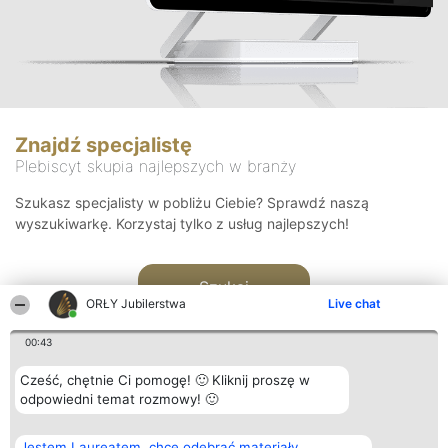
Znajdź specjalistę
Plebiscyt skupia najlepszych w branży
Szukasz specjalisty w pobliżu Ciebie? Sprawdź naszą
wyszukiwarkę. Korzystaj tylko z usług najlepszych!
Szukaj
ORŁY Jubilerstwa
Live chat
00:43
Cześć, chętnie Ci pomogę! 🙂 Kliknij proszę w
odpowiedni temat rozmowy! 🙂
Organizator plebiscytu
Plebiscyt
Kontakt
Jestem Laureatem, chcę odebrać materiały