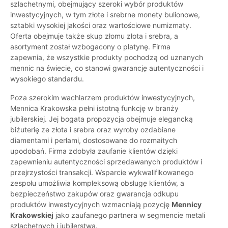
szlachetnymi, obejmujący szeroki wybór produktów
inwestycyjnych, w tym złote i srebrne monety bulionowe,
sztabki wysokiej jakości oraz wartościowe numizmaty.
Oferta obejmuje także skup złomu złota i srebra, a
asortyment został wzbogacony o platynę. Firma
zapewnia, że wszystkie produkty pochodzą od uznanych
mennic na świecie, co stanowi gwarancję autentyczności i
wysokiego standardu.
Poza szerokim wachlarzem produktów inwestycyjnych,
Mennica Krakowska pełni istotną funkcję w branży
jubilerskiej. Jej bogata propozycja obejmuje elegancką
biżuterię ze złota i srebra oraz wyroby ozdabiane
diamentami i perłami, dostosowane do rozmaitych
upodobań. Firma zdobyła zaufanie klientów dzięki
zapewnieniu autentyczności sprzedawanych produktów i
przejrzystości transakcji. Wsparcie wykwalifikowanego
zespołu umożliwia kompleksową obsługę klientów, a
bezpieczeństwo zakupów oraz gwarancja odkupu
produktów inwestycyjnych wzmacniają pozycję
Mennicy
Krakowskiej
jako zaufanego partnera w segmencie metali
szlachetnych i jubilerstwa.