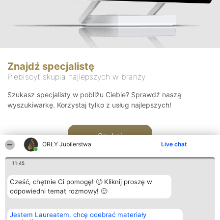
Znajdź specjalistę
Plebiscyt skupia najlepszych w branży
Szukasz specjalisty w pobliżu Ciebie? Sprawdź naszą
wyszukiwarkę. Korzystaj tylko z usług najlepszych!
Szukaj
ORŁY Jubilerstwa
Live chat
11:45
Cześć, chętnie Ci pomogę! 🙂 Kliknij proszę w
odpowiedni temat rozmowy! 🙂
Organizator plebiscytu
Plebiscyt
Kontakt
Jestem Laureatem, chcę odebrać materiały
Bright Side Solutions sp. z o.
Laureaci
Kontakt