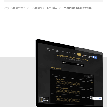
Orły Jubilerstwa
Jubilerzy - Kraków
Mennica Krakowska