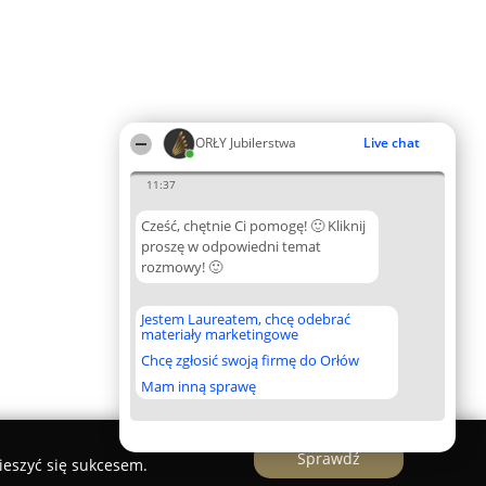
ORŁY Jubilerstwa
Live chat
11:37
Cześć, chętnie Ci pomogę! 🙂 Kliknij
proszę w odpowiedni temat
rozmowy! 🙂
Jestem Laureatem, chcę odebrać
materiały marketingowe
Chcę zgłosić swoją firmę do Orłów
Mam inną sprawę
Sprawdź
ieszyć się sukcesem.