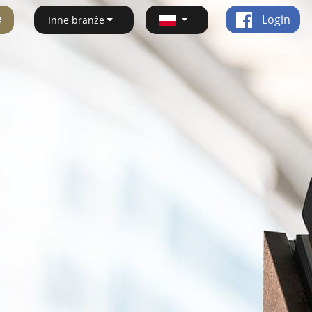
ę
Login
Inne branże