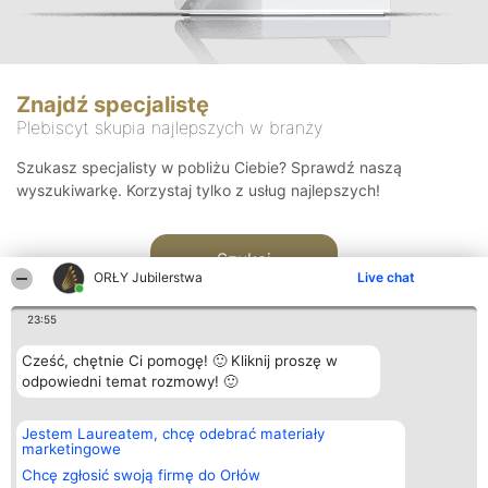
Znajdź specjalistę
Plebiscyt skupia najlepszych w branży
Szukasz specjalisty w pobliżu Ciebie? Sprawdź naszą
wyszukiwarkę. Korzystaj tylko z usług najlepszych!
Szukaj
ORŁY Jubilerstwa
Live chat
23:55
Cześć, chętnie Ci pomogę! 🙂 Kliknij proszę w
odpowiedni temat rozmowy! 🙂
Organizator plebiscytu
Plebiscyt
Kontakt
Jestem Laureatem, chcę odebrać materiały
Bright Side Solutions sp. z o.
Laureaci
Kontakt
marketingowe
o. sp. k.
Lista
ul. Ruska 22
wszystkich
Chcę zgłosić swoją firmę do Orłów
Wrocław 50-079
Laureatów