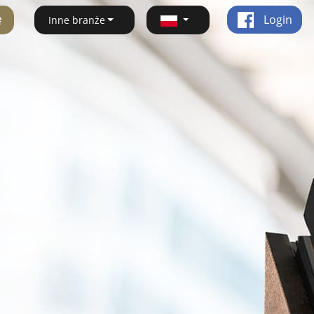
ę
Login
Inne branże