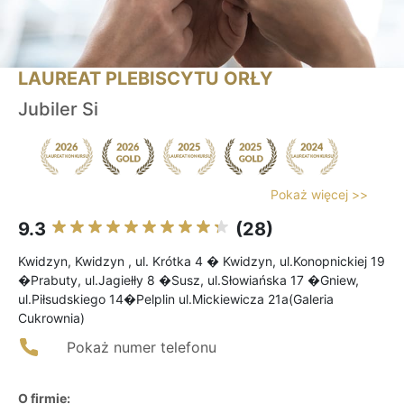
LAUREAT PLEBISCYTU ORŁY
Jubiler Si
Pokaż więcej >>
9.3
(28)
Kwidzyn, Kwidzyn , ul. Krótka 4 � Kwidzyn, ul.Konopnickiej 19
�Prabuty, ul.Jagiełły 8 �Susz, ul.Słowiańska 17 �Gniew,
ul.Piłsudskiego 14�Pelplin ul.Mickiewicza 21a(Galeria
Cukrownia)
Pokaż numer telefonu
O firmie: